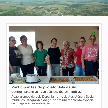
ipantes do projeto Sala da Vó
Campeonato Muni
ram aniversários do primeiro
movimentando at
tre
Guatambu
movida pelo Departamento de Assistência Social
Partidas do futebol 
s integrantes do grupo em um momento especial
promovendo lazer, sa
ração e celebração.