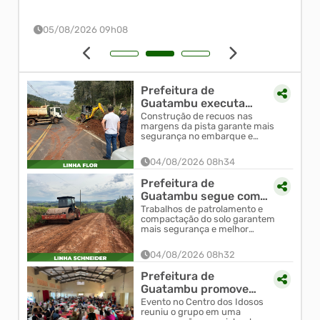
/2026 09h08
04/08/2026 16h4
Prefeitura de
Guatambu executa
obras de refúgios para
Construção de recuos nas
margens da pista garante mais
ônibus na Linha Flor
segurança no embarque e
desembarque de passageiros e
melhora a fluidez do trânsito na
04/08/2026 08h34
comunidad...
Prefeitura de
Guatambu segue com
revitalização das
Trabalhos de patrolamento e
compactação do solo garantem
estradas de terra na
mais segurança e melhor
Linha Sc...
trafegabilidade para os
moradores e produtores da
04/08/2026 08h32
comunidade.
Prefeitura de
Guatambu promove
festa de
Evento no Centro dos Idosos
reuniu o grupo em uma
confraternização e